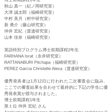
秋山 真一（紀ノ岡研究室）
大津 誠太郎（福崎研究室）
中村 美月（村中研究室）
新 勇介（藤山研究室）
仲井 宏紀（渡邉研究室）
山本 佳奈（福崎研究室）
英語特別プログラム博士前期課程2年生
FARHANA Israt（永井研究室）
RATTANABURI Pitchapa（福崎研究室）
PEREZ Garcia Christelle Alexa（渡邉研究室）
優秀発表者は1月12日に行われた二次審査会に臨み、
ここでの審査結果を合わせて最終的に下記の学生に優
秀発表賞が授与されました。
博士前期課程1年生
第１位 仲井 宏紀 さん