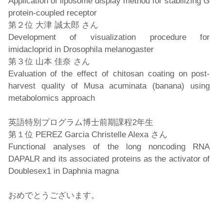
Application of liposome display method for stabilizing G
protein-coupled receptor
第２位 大津 誠太郎 さん
Development of visualization procedure for
imidacloprid in Drosophila melanogaster
第３位 山本 佳奈 さん
Evaluation of the effect of chitosan coating on post-
harvest quality of Musa acuminata (banana) using
metabolomics approach
英語特別プログラム博士前期課程2年生
第１位 PEREZ Garcia Christelle Alexa さん
Functional analyses of the long noncoding RNA
DAPALR and its associated proteins as the activator of
Doublesex1 in Daphnia magna
おめでとうございます。