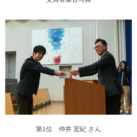
第1位 仲井 宏紀 さん